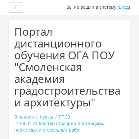
Боковая панель
Вы не вошли в систему (
Вход
)
Перейти
к
Портал
основному
содержанию
дистанционного
обучения ОГА ПОУ
"Смоленская
академия
градостроительства
и архитектуры"
В начало
Курсы
РПСВ
08.01.24 Мастер столярно-плотницких,
паркетных и стекольных работ