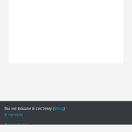
Вы не вошли в систему (
Вход
)
В начало
Русский ‎(ru)‎
Русский ‎(ru)‎