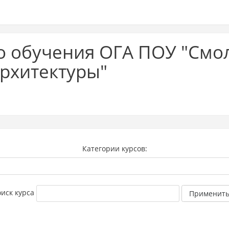
о обучения ОГА ПОУ "Смо
архитектуры"
Категории курсов:
иск курса
Применит