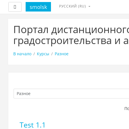
smolsk
РУССКИЙ ‎(RU)‎
Боковая панель
Перейти
к
Портал дистанционног
основному
содержанию
градостроительства и 
В начало
Курсы
Разное
По
Test 1.1